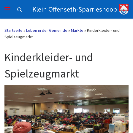
Klein Offenseth-Sparrieshoop
Zum Inhalt springen
Search
Menü
Startseite
»
Leben in der Gemeinde
»
Märkte
»
Kinderkleider- und
Spielzeugmarkt
Kinderkleider- und
Spielzeugmarkt